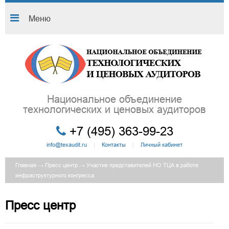
Меню
Национальное объединение
технологических и ценовых аудиторов
+7 (495) 363-99-23
info@texaudit.ru
|
Контакты
|
Личный кабинет
Главная
→
Пресс центр
→ Участие представителей НО ТЦА в работе
инфраструктурного конгресса
Пресс центр