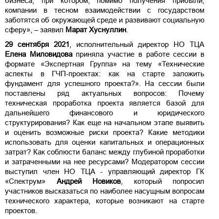
бизнеса, при котором, помимо получения прибыли,
компании в тесном взаимодействии с государством
заботятся об окружающей среде и развивают социальную
сферу», – заявил
Марат Хуснуллин
.
29 сентября
2021
, исполнительный директор НО ТЦА
Елена Миловидова
приняла участие в работе сессии в
формате «Экспертная Группа» на тему «Технические
аспекты в ГЧП-проектах: как на старте заложить
фундамент для успешного проекта?». На сессии были
поставлены ряд актуальных вопросов: Почему
техническая проработка проекта является базой для
дальнейшего финансового и юридического
структурирования? Как еще на начальном этапе выявить
и оценить возможные риски проекта? Какие методики
использовать для оценки капитальных и операционных
затрат? Как соблюсти баланс между глубиной проработки
и затраченными на нее ресурсами? Модератором сессии
выступил член НО ТЦА - управляющий директор ГК
«Спектрум»
Андрей Новиков
, который попросил
участников высказаться по наиболее насущным вопросам
технического характера, которые возникают на старте
проектов.